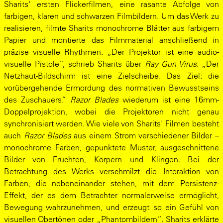
Sharits' ersten Flickerfilmen, eine rasante Abfolge von
farbigen, klaren und schwarzen Filmbildern. Um das Werk zu
realisieren, filmte Sharits monochrome Blätter aus farbigem
Papier und montierte das Filmmaterial anschließend in
präzise visuelle Rhythmen. „Der Projektor ist eine audio-
visuelle Pistole“, schrieb Sharits über
Ray Gun Virus
. „Der
Netzhaut-Bildschirm ist eine Zielscheibe. Das Ziel: die
vorübergehende Ermordung des normativen Bewusstseins
des Zuschauers.“
Razor Blades
wiederum ist eine 16mm-
Doppelprojektion, wobei die Projektoren nicht genau
synchronisiert werden. Wie viele von Sharits' Filmen besteht
auch
Razor Blades
aus einem Strom verschiedener Bilder –
monochrome Farben, gepunktete Muster, ausgeschnittene
Bilder von Früchten, Körpern und Klingen. Bei der
Betrachtung des Werks verschmilzt die Interaktion von
Farben, die nebeneinander stehen, mit dem Persistenz-
Effekt, der es dem Betrachter normalerweise ermöglicht,
Bewegung wahrzunehmen, und erzeugt so ein Gefühl von
visuellen Obertönen oder „Phantombildern“. Sharits erklärte