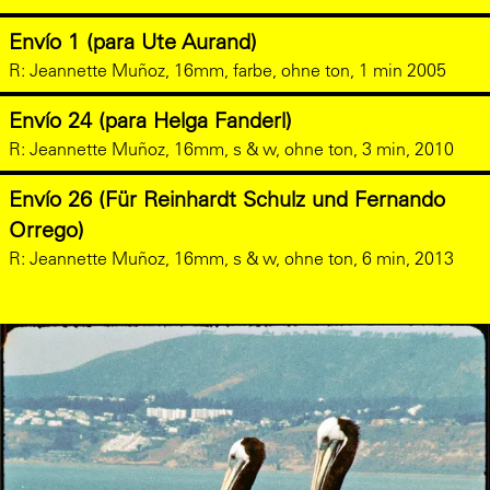
Envío 1 (para Ute Aurand)
R:
Jeannette Muñoz, 16mm, farbe, ohne ton, 1 min 2005
Envío 24 (para Helga Fanderl)
R:
Jeannette Muñoz, 16mm, s & w, ohne ton, 3 min, 2010
Envío 26 (Für Reinhardt Schulz und Fernando
Orrego)
R:
Jeannette Muñoz, 16mm, s & w, ohne ton, 6 min, 2013