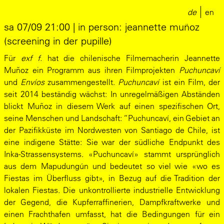
de
en
sa 07/09 21:00 | in person: jeannette muñoz
(screening in der pupille)
Für
exf f.
hat die chilenische Filmemacherin Jeannette
Muñoz ein Programm aus ihren Filmprojekten
Puchuncaví
und
Envíos
zusammengestellt.
Puchuncaví
ist ein Film, der
seit 2014 beständig wächst: In unregelmäßigen Abständen
blickt Muñoz in diesem Werk auf einen spezifischen Ort,
seine Menschen und Landschaft: “Puchuncaví, ein Gebiet an
der Pazifikküste im Nordwesten von Santiago de Chile, ist
eine indigene Stätte: Sie war der südliche Endpunkt des
Inka-Strassensystems. «Puchuncaví» stammt ursprünglich
aus dem Mapudungún und bedeutet so viel wie «wo es
Fiestas im Überfluss gibt», in Bezug auf die Tradition der
lokalen Fiestas. Die unkontrollierte industrielle Entwicklung
der Gegend, die Kupferraffinerien, Dampfkraftwerke und
einen Frachthafen umfasst, hat die Bedingungen für ein