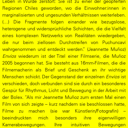
Leben in Würde zerstört: Sie ist zu einer der geopferten
Regionen Chiles geworden, wo die Einwohner:innen in
marginalisierten und ungesunden Verhältnissen weiterleben.
(…) Die Fragmente folgen einander wie bezugslose,
heterogene und widersprüchliche Schichten, die die Vielfalt
eines komplexen Netzwerks von Realitäten wiedergeben,
die nur beim ziellosen Durchstreifen von Puchuncaví
wahrgenommen und entdeckt werden.” (Jeannette Muñoz)
Envíos
wiederum ist der Titel einer Filmserie, die Muñoz
2005 begonnen hat. Sie besteht aus 16mm-Filmen, die die
Filmemacherin als Brief und Geschenk an ihr wichtige
Menschen schickt. Der Gegenstand der einzelnen
Envíos
ist
verschieden, doch verbunden sind sie durch ein besonderes
Gespür für Rhythmus, Licht und Bewegung in der Arbeit mit
der Bolex. “Als mir Jeannette Muñoz zum ersten Mal einen
Film von sich zeigte – kurz nachdem sie beschlossen hatte,
Filme zu machen (sie war Künstlerin/Fotografin) –
beeindruckten mich besonders ihre eigenwilligen
Kamerabewegungen. Ihre intuitiven Bewegungen