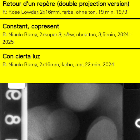
Retour d’un repère (double projection version)
R:
Rose Lowder, 2x16mm, farbe, ohne ton, 19 min, 1979
Constant, copresent
R:
Nicole Remy, 2xsuper 8, s&w, ohne ton, 3,5 min, 2024-
2025
Con cierta luz
R:
Nicole Remy, 2x16mm, farbe, ton, 22 min, 2024