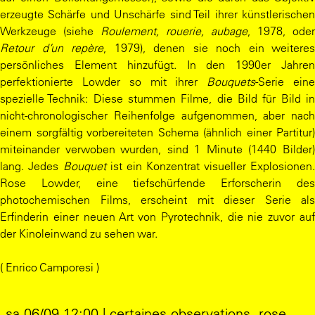
erzeugte Schärfe und Unschärfe sind Teil ihrer künstlerischen
Werkzeuge (siehe
Roulement, rouerie, aubage
, 1978, oder
Retour d’un repère
, 1979), denen sie noch ein weiteres
persönliches Element hinzufügt. In den 1990er Jahren
perfektionierte Lowder so mit ihrer
Bouquets
-Serie ein
spezielle Technik: Diese stummen Filme, die Bild für Bild in
nicht-chronologischer Reihenfolge aufgenommen, aber nach
einem sorgfältig vorbereiteten Schema (ähnlich einer Partitur)
miteinander verwoben wurden, sind 1 Minute (1440 Bilder)
lang. Jedes
Bouquet
ist ein Konzentrat visueller Explosionen
Rose Lowder, eine tiefschürfende Erforscherin des
photochemischen Films, erscheint mit dieser Serie als
Erfinderin einer neuen Art von Pyrotechnik, die nie zuvor auf
der Kinoleinwand zu sehen war.
( Enrico Camporesi )
sa 06/09 12:00 | certaines observations. rose