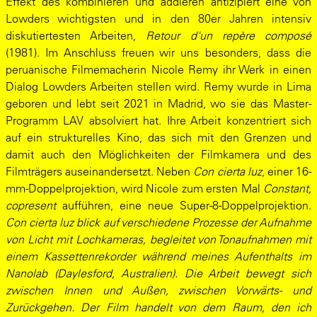
Effekt des kombinieren und addieren antizipiert eine von
Lowders wichtigsten und in den 80er Jahren intensiv
diskutiertesten Arbeiten,
Retour d'un repère composé
(1981). Im Anschluss freuen wir uns besonders, dass die
peruanische Filmemacherin Nicole Remy ihr Werk in einen
Dialog Lowders Arbeiten stellen wird. Remy wurde in Lima
geboren und lebt seit 2021 in Madrid, wo sie das Master-
Programm LAV absolviert hat. Ihre Arbeit konzentriert sich
auf ein strukturelles Kino, das sich mit den Grenzen und
damit auch den Möglichkeiten der Filmkamera und des
Filmträgers auseinandersetzt. Neben
Con cierta luz
, einer 16-
mm-Doppelprojektion, wird Nicole zum ersten Mal
Constant,
copresent
aufführen, eine neue Super-8-Doppelprojektion.
Con cierta luz blick auf verschiedene Prozesse der Aufnahme
von Licht mit Lochkameras, begleitet von Tonaufnahmen mit
einem Kassettenrekorder während meines Aufenthalts im
Nanolab (Daylesford, Australien). Die Arbeit bewegt sich
zwischen Innen und Außen, zwischen Vorwärts- und
Zurückgehen. Der Film handelt von dem Raum, den ich