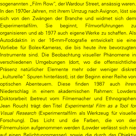
sogenannten „Film Row“, der Wardour Street, ansässig waren.
In den 1970er Jahren, mit ihrem Umzug nach Avignon, löst sie
sich von den Zwängen der Branche und widmet sich dem
Experimentalfilm. Sie beginnt, Filmvorführungen zu
organisieren und ab 1977 auch eigene Werke zu schaffen. Als
Autodidaktin in der 16-mm-Fotografie entwickelt sie eine
Vorliebe für Bolex-Kameras, die bis heute ihre bevorzugten
Instrumente sind. Die Beobachtung visueller Phänomene in
verschiedenen Umgebungen (dort, wo die offensichtliche
Präsenz natürlicher Elemente mehr oder weniger diskret
„kulturelle“ Spuren hinterlässt), ist der Beginn einer Reihe von
optischen Abenteuern. Diese finden 1987 auch ihren
Niederschlag in einem akademischen Rahmen: Lowders
Doktorarbeit (betreut vom Filmemacher und Ethnographen
Jean Rouch) trägt den Titel
Experimental Film as a Tool for
Visual Research
(Experimentalfilm als Werkzeug für visuelle
Forschung). Das Licht und die Farben, die von der
Filmemulsion aufgenommen werden (Lowder verlässt sich nie
auf einen Belichtungsmesser), sowie die durch das Objektiv