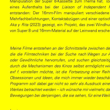
Manipulation der Super 8-Kassette zum Thema hat.
To
eines Aufenthalts bei der
Liaison of Independent 
entstanden: Der 16mm-Film manipuliert verschieden
Mehrfachbelichtungen, Kontaktabzügen und einer optis
Aka y Rita
(2023) gezeigt, ein Projekt, das zwei Windhu
von Super 8 und 16mm-Material auf der Leinwand erschei
Meine Filme entstehen an der Schnittstelle zwischen d
die die Filmtechniken bei der Suche nach Wegen zur A
oder Gewöhnliche hervorrufen, und suchen gleichzeit
durch die Mechanismen des Kinos selbst ermöglicht wi
exf f. vorstellen möchte, ist die Fortsetzung einer Rei
Obsessionen und Ideen, die mich immer wieder beschäft
Programm soll dabei gar nicht so sehr als Ausdruck e
Werkes betrachtet werden – ich wünsche mir vielmehr, d
Bewegungen bei denjenigen, die sie sehen, für eine Weil