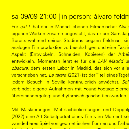
sa 09/09 21:00 | in person: álvaro feldm
Für
exf f.
hat der in Madrid lebende Filmemacher Álva
eigenen Werken zusammengestellt, das er am Samstag p
Bereits während seines Studiums begann Feldman, sic
analogen Filmproduktion zu beschäftigen und eine Fasz
Aspekt (Entwickeln, Schneiden, Kopieren) der Arbe
entwickeln. Momentan lehrt er für die
LAV Madrid
un
obscura
, dem ersten Labor in Madrid, das sich vor a
verschrieben hat.
La tarara
(2021) ist der Titel eines Tage
jedem Besuch in Sevilla kontinuierlich anwächst.
Sol
verbindet eigene Aufnahmen mit Found-Footage-Elemen
übereinandergelegt und rhythmisch geschnitten werden.
Mit Maskierungen, Mehrfachbelichtungen und Doppel
(2022) eine Art Selbstporträt eines Films im Moment se
wunderbares Spiel von geometrischen Formen und Farben