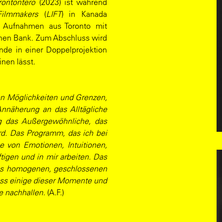
rontontero
(2023) ist während
Filmmakers
(
LIFT
) in Kanada
e Aufnahmen aus Toronto mit
chen Bank. Zum Abschluss wird
nde in einer Doppelprojektion
nen lässt.
en Möglichkeiten und Grenzen,
nnäherung an das Alltägliche
ig das Außergewöhnliche, das
rd. Das Programm, das ich bei
he von Emotionen, Intuitionen,
igen und in mir arbeiten. Das
ines homogenen, geschlossenen
ass einige dieser Momente und
e nachhallen.
(A.F.)