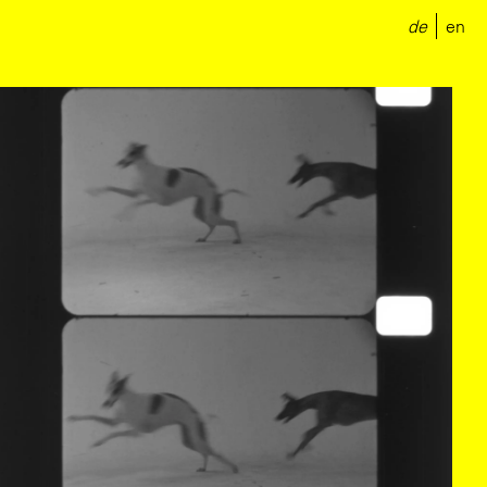
de
en