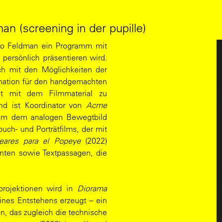
an (screening in der pupille)
ro Feldman ein Programm mit
ersönlich präsentieren wird.
h mit den Möglichkeiten der
ination für den handgemachten
it mit dem Filmmaterial zu
d ist Koordinator von
Acme
llem dem analogen Bewegtbild
buch- und Porträtfilms, der mit
eares para el Popeye
(2022)
ten sowie Textpassagen, die
projektionen wird in
Diorama
ines Entstehens erzeugt – ein
, das zugleich die technische