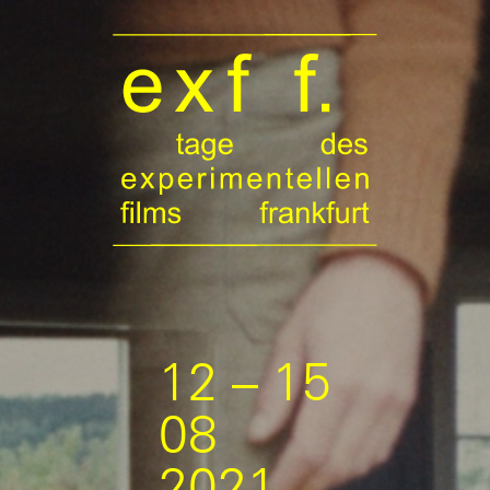
12 – 15
08
2021