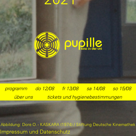
programm
do 12/08
fr 13/08
sa 14/08
so 15/08
über uns
tickets und hygienebestimmungen
Abbildung: Dore O. - KASKARA (1974) / Stiftung Deutsche Kinemathek
Impressum und Datenschutz