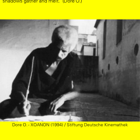
shadows gather and melt.” (Dore O.)
Dore O. - XOANON (1994) / Stiftung Deutsche Kinemathek