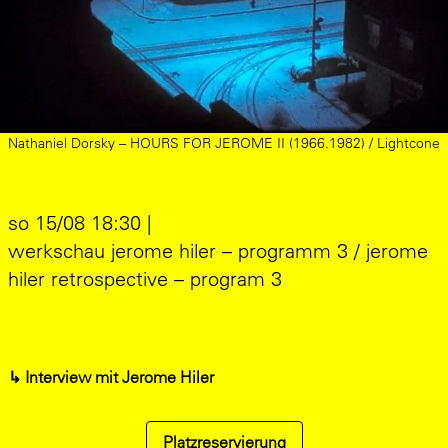
Nathaniel Dorsky – HOURS FOR JEROME II (1966.1982) / Lightcone
so 15/08 18:30 |
werkschau jerome hiler – programm 3 / jerome
hiler retrospective – program 3
↳
Interview mit Jerome Hiler
Platzreservierung