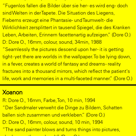
“Fugenlos fallen die Bilder über sie her - es wird eng - doch
sind Welten in der Tapete. Die Situation des Liegens,
Fieberns erzeugt eine Phantasie- und Taumwelt - die
Wirklichkeit zersplittert in tausend Spiegel, die des Kranken
Leben, Arbeiten, Erinnern facettenartig aufzeigen.” (Dore O.)
D: Dore O., 16mm, colour, sound, 34min, 1988
“Seamlessly the pictures descend upon her - it is getting
tight - yet there are worlds in the wallpaper. To be lying down,
in a fever, creates a world of fantasy and dreams - reality
fractures into a thousand mirrors, which reflect the patient's
life, work and memories in a multi-faceted manner.” (Dore O.)
Xoanon
R: Dore O., 16mm, Farbe, Ton, 10 min, 1994
“Der Sandmaler verweht die Dinge zu Bildern, Schatten
ballen sich zusammen und verkleben.” (Dore O.)
D: Dore O., 16mm, colour, sound, 10 min, 1994
“The sand painter blows and turns things into pictures,