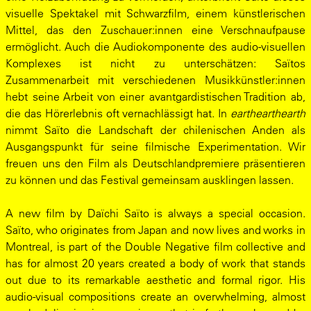
visuelle Spektakel mit Schwarzfilm, einem künstlerischen
Mittel, das den Zuschauer:innen eine Verschnaufpause
ermöglicht. Auch die Audiokomponente des audio-visuellen
Komplexes ist nicht zu unterschätzen: Saïtos
Zusammenarbeit mit verschiedenen Musikkünstler:innen
hebt seine Arbeit von einer avantgardistischen Tradition ab,
die das Hörerlebnis oft vernachlässigt hat. In
earthearthearth
nimmt Saïto die Landschaft der chilenischen Anden als
Ausgangspunkt für seine filmische Experimentation. Wir
freuen uns den Film als Deutschlandpremiere präsentieren
zu können und das Festival gemeinsam ausklingen lassen.
A new film by Daïchi Saïto is always a special occasion.
Saïto, who originates from Japan and now lives and works in
Montreal, is part of the Double Negative film collective and
has for almost 20 years created a body of work that stands
out due to its remarkable aesthetic and formal rigor. His
audio-visual compositions create an overwhelming, almost