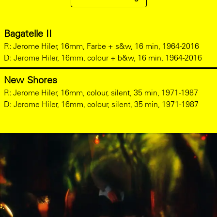
Bagatelle II
R: Jerome Hiler, 16mm, Farbe + s&w, 16 min, 1964-2016
D: Jerome Hiler, 16mm, colour + b&w, 16 min, 1964-2016
New Shores
R: Jerome Hiler, 16mm, colour, silent, 35 min, 1971-1987
D: Jerome Hiler, 16mm, colour, silent, 35 min, 1971-1987